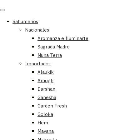
Mi Cuenta
Sahumerios
Nacionales
Aromanza e Iluminarte
Sagrada Madre
Nuna Terra
Importados
Alaukik
Amogh
Darshan
Ganesha
Garden Fresh
Goloka
Hem
Mavana
Namaste