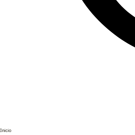
Distribuidora Mayorista Cuatro Reinos
Preguntas Frecuentes
Nuestros Envíos
Contactanos!
Academia de Revendedores
Búsqueda de productos
Inicio