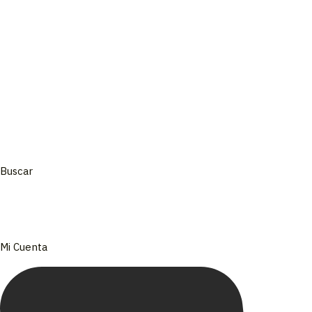
Velas y Velones
Defumación
Esencias
Hornitos
REINA | Cosmética & Maquillaje
Buscar
Mi Cuenta