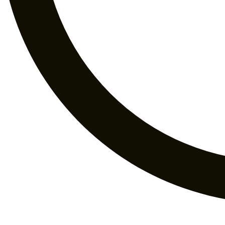
Mavana
Namaste
SAC
Sandesh
Satya
Sree Vani
Ullas
Vividha
Decoración
Budas y Monjes
Figuras de Resina
Fuentes de Agua
Lámparas
Accesorios
Bijouterie
Piedras Naturales
Línea Aromática